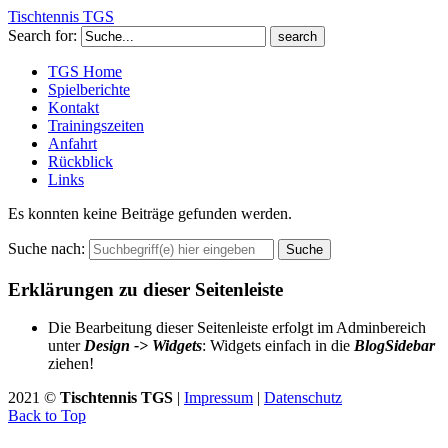
Tischtennis TGS
Search for:
TGS Home
Spielberichte
Kontakt
Trainingszeiten
Anfahrt
Rückblick
Links
Es konnten keine Beiträge gefunden werden.
Suche nach:
Erklärungen zu dieser Seitenleiste
Die Bearbeitung dieser Seitenleiste erfolgt im Adminbereich
unter
Design -> Widgets
: Widgets einfach in die
BlogSidebar
ziehen!
2021 ©
Tischtennis TGS
|
Impressum
|
Datenschutz
Back to Top